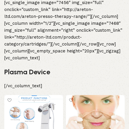
[vc_single_image image=”7456″ img_size=”full”
onclick=”custom_link” link=”http://areton-
ltd.com/areton-presso-therapy-range/”][/vc_column]
[vc_column width=”1/2″][vc_single_image image=”7468″
img_size=”full” alignment=”right” onclick=”custom_link”
link=”http://areton-ltd.com/product-
category/cartridges/”][/vc_column][/vc_row][vc_row]
[vc_column][vc_empty_space height=”20px”][vc_zigzag]
[vc_column_text]
Plasma Device
[/vc_column_text]