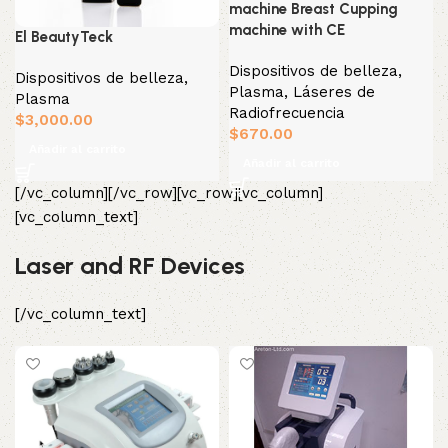
machine Breast Cupping
machine with CE
El BeautyTeck
Dispositivos de belleza
,
Dispositivos de belleza
,
Plasma
,
Láseres de
Plasma
Radiofrecuencia
$
3,000.00
$
670.00
Añadir al carrito
Añadir al carrito
[/vc_column][/vc_row][vc_row][vc_column]
[vc_column_text]
Laser and RF Devices
[/vc_column_text]