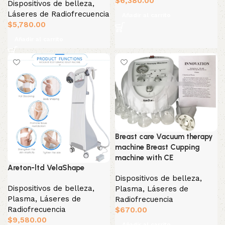
$
6,380.00
Dispositivos de belleza
,
Láseres de Radiofrecuencia
Añadir al carrito
$
5,780.00
Añadir al carrito
Breast care Vacuum therapy
machine Breast Cupping
machine with CE
Areton-ltd VelaShape
Dispositivos de belleza
,
Dispositivos de belleza
,
Plasma
,
Láseres de
Plasma
,
Láseres de
Radiofrecuencia
Radiofrecuencia
$
670.00
$
9,580.00
Añadir al carrito