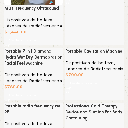
Multi Frequency Ultrasound
Dispositivos de belleza
,
Láseres de Radiofrecuencia
$
3,440.00
Añadir al carrito
Portable 7 In 1 Diamond
Portable Cavitation Machine
Hydra Wet Dry Dermabrasion
Dispositivos de belleza
,
Facial Peel Machine
Láseres de Radiofrecuencia
Dispositivos de belleza
,
$
790.00
Láseres de Radiofrecuencia
Añadir al carrito
$
789.00
Añadir al carrito
Portable radio frequency ret
Professional Cold Therapy
RF
Device and Suction For Body
Contouring
Dispositivos de belleza
,