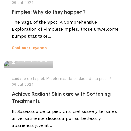
06 Jul 2024
Pimples: Why do they happen?
The Saga of the Spot: A Comprehensive
Exploration of PimplesPimples, those unwelcome
bumps that take...
Continuar leyendo
Sael Gamboa R
cuidado de la piel
,
Problemas de cuidado de la piel
06 Jul 2024
Achieve Radiant Skin care with Softening
Treatments
El Suavizado de la piel: Una piel suave y tersa es
universalmente deseada por su belleza y
apariencia juvenil...