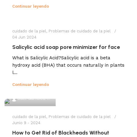
Continuar leyendo
Sael Gamboa R
cuidado de la piel
,
Problemas de cuidado de la piel
04 Jun 2024
Salicylic acid soap pore minimizer for face
What is Salicylic Acid?Salicylic acid is a beta
hydroxy acid (BHA) that occurs naturally in plants
l...
Continuar leyendo
Sael Gamboa R
cuidado de la piel
,
Problemas de cuidado de la piel
Junio 9 - 2024
How to Get Rid of Blackheads Without