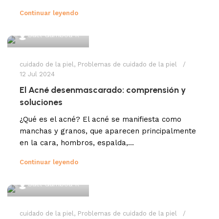
Continuar leyendo
Sael Gamboa R
cuidado de la piel
,
Problemas de cuidado de la piel
12 Jul 2024
El Acné desenmascarado: comprensión y
soluciones
¿Qué es el acné? El acné se manifiesta como
manchas y granos, que aparecen principalmente
en la cara, hombros, espalda,...
Continuar leyendo
Sael Gamboa R
cuidado de la piel
,
Problemas de cuidado de la piel