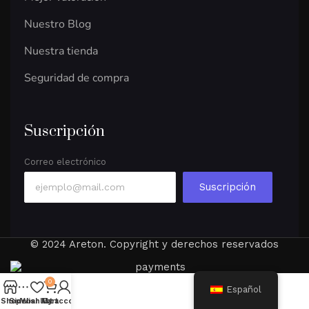
Nuestro Blog
Nuestra tienda
Seguridad de compra
Suscripción
Correo electrónico
Suscripción
© 2024 Areton. Copyright y derechos reservados
0
Español
Shop
Sidebar
Wishlist
My account
Cart