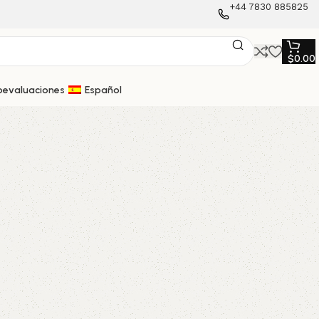
+44 7830 885825
$
0.00
oevaluaciones
Español
Magnesium
stros
Raspberry Gummies
View Details