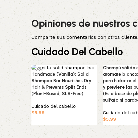
Opiniones de nuestros c
Comparte sus comentarios con otros cliente
Cuidado Del Cabello
Champú sólido 
Handmade (Vanilla): Solid
aromate blanco:
Shampoo Bar Nourishes Dry
para hidratar el
Hair & Prevents Split Ends
y previene las p
(Plant-Based, SLS-Free)
(Es a base de pl
sulfato ni para
Cuidado del cabello
$
5.99
Cuidado del cab
$
5.99
Añadir al carrito
Añadir al carrito