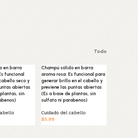
Todo
o en barra
Champú sólido en barra
Es funcional
aroma rosa: Es funcional para
 cabello seco y
generar brillo en el cabello y
untas abiertas
previene las puntas abiertas
plantas, sin
(Es a base de plantas, sin
rabenos)
sulfato ni parabenos)
cabello
Cuidado del cabello
$
5.99
ito
Añadir al carrito