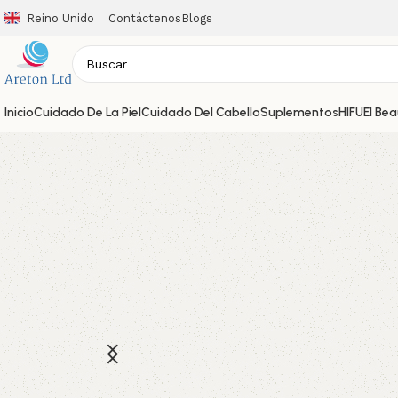
Reino Unido
Contáctenos
Blogs
Inicio
Cuidado De La Piel
Cuidado Del Cabello
Suplementos
HIFU
El Be