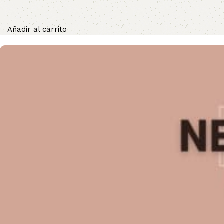
Añadir al carrito
Areton
Cuidado de la piel, suplementos, el cuidado del cabello, 