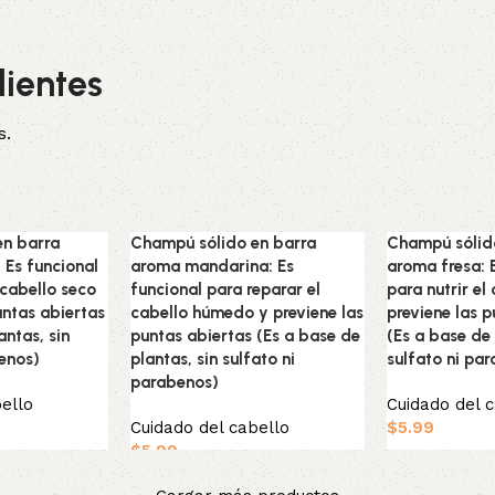
lientes
s.
en barra
Champú sólido en barra
Champú sólid
 Es funcional
aroma mandarina: Es
aroma fresa: 
 cabello seco
funcional para reparar el
para nutrir el
untas abiertas
cabello húmedo y previene las
previene las p
antas, sin
puntas abiertas (Es a base de
(Es a base de 
benos)
plantas, sin sulfato ni
sulfato ni pa
parabenos)
ello
Cuidado del 
Cuidado del cabello
$
5.99
$
5.99
Añadir al carr
Añadir al carrito