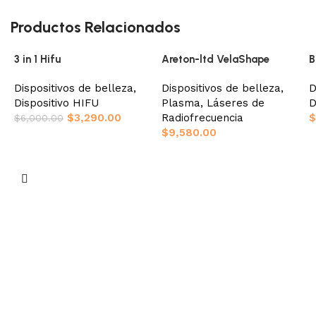
Productos Relacionados
3 in 1 Hifu
Areton-ltd VelaShape
B
Dispositivos de belleza
,
Dispositivos de belleza
,
D
Dispositivo HIFU
Plasma
,
Láseres de
D
$
3,290.00
Radiofrecuencia
$
$
6,000.00
$
9,580.00
Añadir al carrito
Añadir al carrito