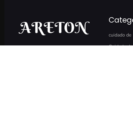
Categ
cuidado de 
Cuidado de
Explore nuestra colección sobre el
Suplement
cuidado de la piel, los suplementos, el
cuidado del cabello, las exfoliaciones
Dispositivo
cosméticas y los champús solidos del
El BeautyT
cuidado personal.
© 2024 Areton. Copyright y derechos reservados