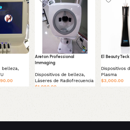
Areton Professional
El BeautyTeck
Immaging
e belleza
,
Dispositivos 
FU
Dispositivos de belleza
,
Plasma
290.00
Láseres de Radiofrecuencia
$
3,000.00
$
1,980.00
o
Añadir al carri
Añadir al carrito