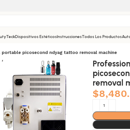
autyTeck
Dispositivos Estéticos
Instrucciones
Todos Los Productos
Aut
l portable picosecond ndyag tattoo removal machine
Professio
picosecon
removal 
$
8,480