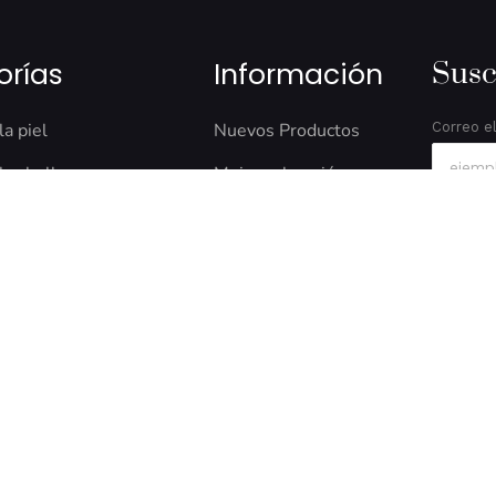
orías
Información
Susc
la piel
Nuevos Productos
Correo e
l cabello
Mejor valoración
os
Nuestro Blog
s de belleza
Nuestra tienda
eck
Seguridad de compra