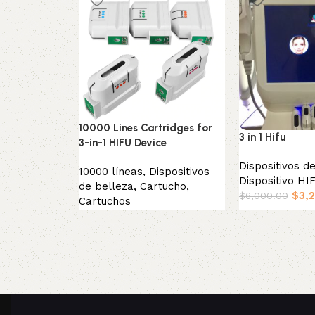
10000 Lines Cartridges for
3 in 1 Hifu
3-in-1 HIFU Device
Dispositivos d
10000 líneas
,
Dispositivos
Dispositivo HI
de belleza
,
Cartucho
,
$
3,
$
6,000.00
Cartuchos
Añadir al carrit
Seleccionar opciones