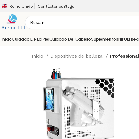
Reino Unido
Contáctenos
Blogs
Inicio
Cuidado De La Piel
Cuidado Del Cabello
Suplementos
HIFU
El Be
Inicio
Dispositivos de belleza
Professiona