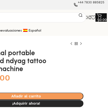
+44 7830 885825
$
0.00
oevaluaciones
Español
nal portable
d ndyag tattoo
machine
.00
Añadir al carrito
¡Adquirir ahora!