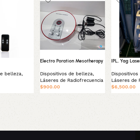
Electro Poration Mesotherapy
IPL, Yag Lase
de belleza
,
Dispositivos de belleza
,
Dispositivos
Láseres de Radiofrecuencia
Láseres de 
$
900.00
$
6,500.00
to
Añadir al carrito
Añadir al car