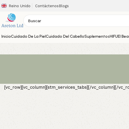
Reino Unido
Contáctenos
Blogs
Inicio
Cuidado De La Piel
Cuidado Del Cabello
Suplementos
HIFU
El Be
[vc_row][vc_column][stm_services_tabs][/vc_column][/vc_r