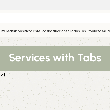
autyTeck
Dispositivos Estéticos
Instrucciones
Todos Los Productos
Aut
Services with Tabs
ow]