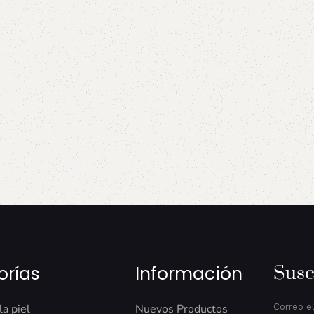
orías
Información
Susc
la piel
Nuevos Productos
Correo e